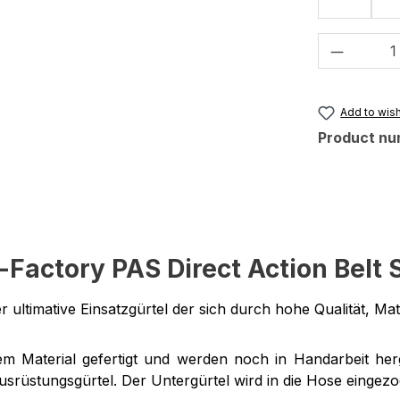
Black
Product 
Add to wish
Product nu
Factory PAS Direct Action Belt S
r ultimative Einsatzgürtel der sich durch hohe Qualität, Ma
m Material gefertigt und werden noch in Handarbeit herg
rüstungsgürtel. Der Untergürtel wird in die Hose eingezo