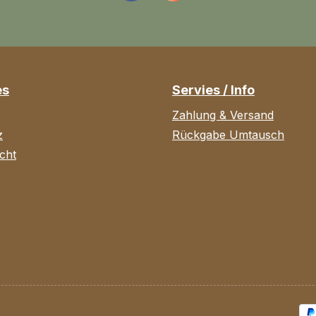
es
Servies / Info
Zahlung & Versand
z
Rückgabe Umtausch
cht