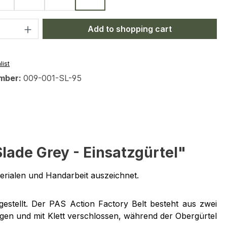
Olive
Coyote
Navy Blue
Slade Grey
Quantity: Enter the desired amount or 
Add to shopping cart
list
mber:
009-001-SL-95
lade Grey - Einsatzgürtel"
terialen und Handarbeit auszeichnet.
estellt. Der PAS Action Factory Belt besteht aus zwei
gen und mit Klett verschlossen, während der Obergürtel