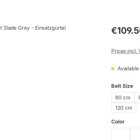
Regular pric
€109.5
Prices incl.
Available 
Select
Belt Size
80 cm
120 cm
Select
Color