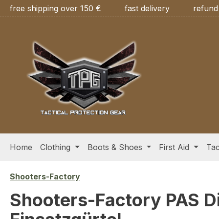
free shipping over 150 €
fast delivery
refund
ip to main content
Skip to search
Skip to main navigation
Home
Clothing
Boots & Shoes
First Aid
Tac
Shooters-Factory
Shooters-Factory PAS Dir