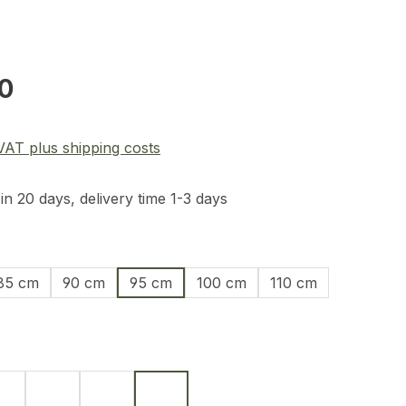
e:
0
 VAT plus shipping costs
in 20 days, delivery time 1-3 days
85 cm
90 cm
95 cm
100 cm
110 cm