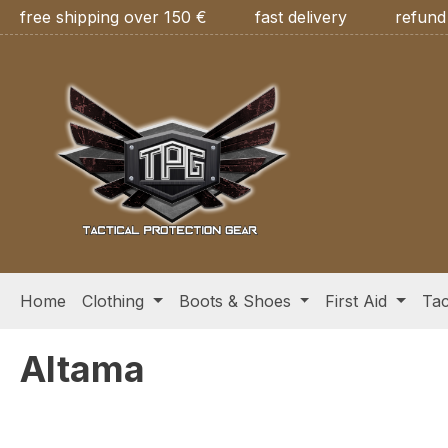
free shipping over 150 €
fast delivery
refund
ip to main content
Skip to search
Skip to main navigation
Home
Clothing
Boots & Shoes
First Aid
Tac
Altama