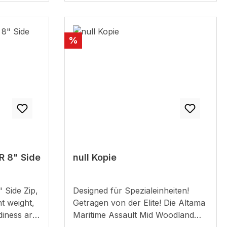
eht.Es
friendlySize: 8 US size = 41
ie mittlere
 Moab und
l:
Discount
%
eibfestes
ungen
ßklima
 von
, geeignet
ssen,
im
- trägt
e,
R 8" Side
null Kopie
ürsenkel-
ierte
n Wasser
 Side Zip,
Designed für Spezialeinheiten!
e, mit
ht weight,
Getragen von der Elite! Die Altama
f felsigen
diness are
Maritime Assault Mid Woodland
haft aus
eance SR 8"
Einsatzschuhe wurden speziell für