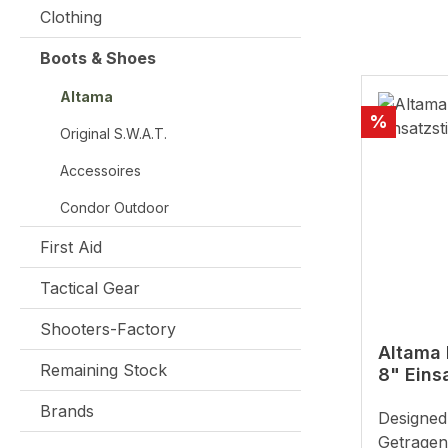
Clothing
Boots & Shoes
Altama
Discount
%
Original S.W.A.T.
Accessoires
Condor Outdoor
First Aid
Tactical Gear
Shooters-Factory
Altama 
Remaining Stock
8" Eins
Brands
Designed 
Getragen 