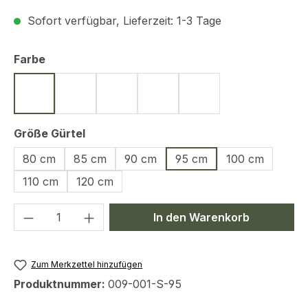
Sofort verfügbar, Lieferzeit: 1-3 Tage
auswählen
Farbe
Schwarz
Oliv
Coyote
Navy Blue
Slade Grey
auswählen
Größe Gürtel
80 cm
85 cm
90 cm
95 cm
100 cm
110 cm
120 cm
Produkt Anzahl: Gib den gewünschten We
In den Warenkorb
Zum Merkzettel hinzufügen
Produktnummer:
009-001-S-95