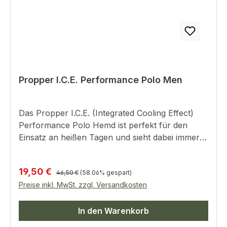
Propper I.C.E. Performance Polo Men
Das Propper I.C.E. (Integrated Cooling Effect)
Performance Polo Hemd ist perfekt für den
Einsatz an heißen Tagen und sieht dabei immer
professionell aus.Dieses Polo Hemd trocknet
125% schneller als Baumwolle und 30%
Regulärer Preis:
Verkaufspreis:
19,50 €
schneller wie Polyester Hemden.
46,50 €
(58.06% gespart)
Preise inkl. MwSt. zzgl. Versandkosten
Atmungsaktives Meshgewebe unter den Achseln
sowie knitterfest und Farbecht.Mikrofonclips an
den Schultern, zwei Stifthalter am Oberarm
In den Warenkorb
sowie Sonnenbrillenclip an der Brust runden das