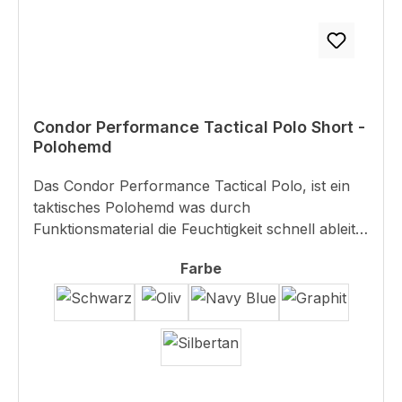
Condor Performance Tactical Polo Short -
Polohemd
Das Condor Performance Tactical Polo, ist ein
taktisches Polohemd was durch
Funktionsmaterial die Feuchtigkeit schnell ableitet
und somit den Komfort erhöht.Zudem hat das
auswählen
Farbe
Polo einen Stifthalter am linken Oberarm, einen
Clip für Funkgerätmikro und eine Schlaufe an
der Brust für die Sonnenbrille.Details:Material:
90% Polyester, 4% KohlefaserStretch
MaterialAtmungsaktiv und leicht für mehr
KomfortSchneller
FeuchtigkeitstransportAntibakteriellStifthalter am