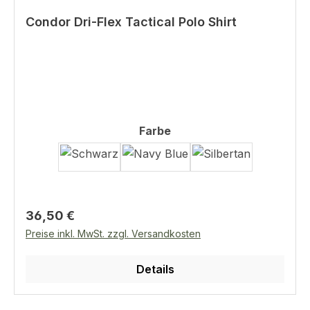
13 cm)Stehkragen mit MeshGröße: M -XL
Condor Dri-Flex Tactical Polo Shirt
auswählen
Farbe
Regulärer Preis:
36,50 €
Preise inkl. MwSt. zzgl. Versandkosten
Details