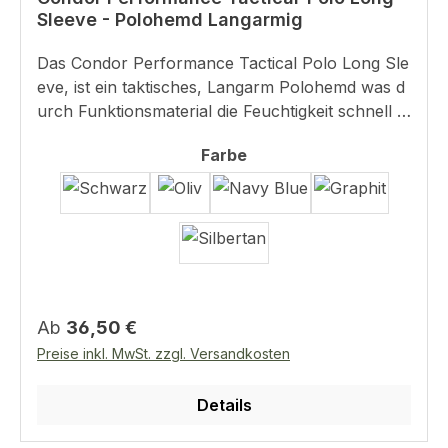
Sleeve - Polohemd Langarmig
Das Condor Performance Tactical Polo Long Sle
eve, ist ein taktisches, Langarm Polohemd was d
urch Funktionsmaterial die Feuchtigkeit schnell a
bleitet und somit den Komfort erhöht.Zudem hat
auswählen
Farbe
das Polo einen Stifthalter am linken Oberarm, ein
en Clip für Funkgerätmikro und eine Schlaufe an
der Brust für die Sonnenbrille.Details:Material: 9
0% Polyester, 4% KohlefaserStretch MaterialLa
ngarm VersionAtmungsaktiv und leicht für mehr
KomfortSchneller FeuchtigkeitstransportAntibakt
eriellStifthalter am linken OberarmSonennbrillen
Regulärer Preis:
SchlaufeMikrophone Schlaufe an der SchulterK
Ab
36,50 €
ragen der sich nicht aufrolltFarbe Schwarz /
Preise inkl. MwSt. zzgl. Versandkosten
Navy Blue auch in Größe 4XL und
5XLGröße: S - 3XL
Details