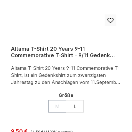
Altama T-Shirt 20 Years 9-11
Commemorative T-Shirt - 9/11 Gedenk
Shirt
Altama T-Shirt 20 Years 9-11 Commemorative T-
Shirt, ist ein Gedenkshirt zum zwanzigsten
Jahrestag zu den Anschlägen vom 11.September
2001.Das T-Shirt ist vorne Großflächig bedruckt,
auswählen
Größe
zudem Schriftzug hinte im Nacken sowie die US
Flagge am Ärmel.Details:Material: 100%
M
L
(Diese Option ist zurzeit nicht verfügba
BaumwolleGedenken zu den Anschlägen vom
11.September 2001Großer FrontdruckSchriftzug
im NackenUS Flagge am ÄrmelGröße M und L
Regulärer Preis:
Verkaufspreis:
9,50 €
24,50 €
(61.22% gespart)