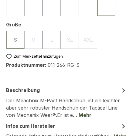
Schwarz
Coyote
Graphit
Multicam
Woodland
Ranger Gree
(Diese Option ist zurzeit nicht verfügbar.)
(Diese Option ist zurzeit nicht verfügbar.)
(Diese Option ist zurzeit nicht verfügbar.)
(Diese Option ist zurzeit nicht ve
(Diese Option ist zurzeit
(Diese Option i
auswählen
Größe
S
M
L
XL
XXL
(Diese Option ist zurzeit nicht verfügbar.)
(Diese Option ist zurzeit nicht verfügbar.)
(Diese Option ist zurzeit nicht verfügbar.)
(Diese Option ist zurzeit nicht ve
(Diese Option ist zurzeit
Zum Merkzettel hinzufügen
Produktnummer:
011-266-RG-S
Beschreibung
Der Meachnix M-Pact Handschuh, ist ein leichter
aber sehr robuster Handschuh der Tactical Line
von Mechanix Wear®.Er ist e…
Mehr
Infos zum Hersteller