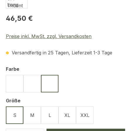
Regulärer Preis:
46,50 €
Preise inkl. MwSt. zzgl. Versandkosten
Versandfertig in 25 Tagen, Lieferzeit 1-3 Tage
auswählen
Farbe
Schwarz
Oliv
Tan
auswählen
Größe
S
M
L
XL
XXL