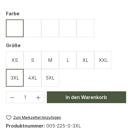
auswählen
Farbe
Schwarz
Oliv
Coyote
Navy Blue
Graphit
auswählen
Größe
XS
S
M
L
XL
XXL
3XL
4XL
5XL
Produkt Anzahl: Gib den gewünschten We
In den Warenkorb
Zum Merkzettel hinzufügen
Produktnummer:
005-225-S-3XL