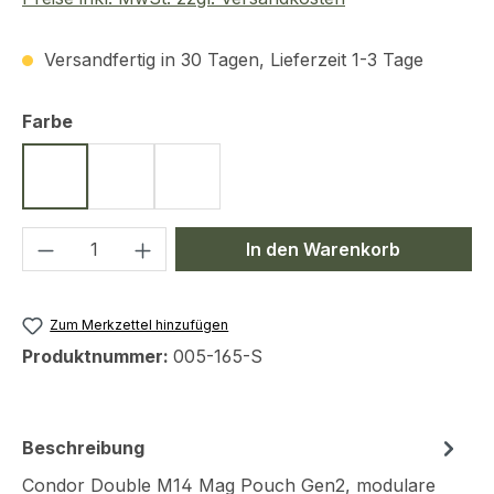
Versandfertig in 30 Tagen, Lieferzeit 1-3 Tage
auswählen
Farbe
Schwarz
Oliv
Coyote
Produkt Anzahl: Gib den gewünschten We
In den Warenkorb
Zum Merkzettel hinzufügen
Produktnummer:
005-165-S
Beschreibung
Condor Double M14 Mag Pouch Gen2, modulare