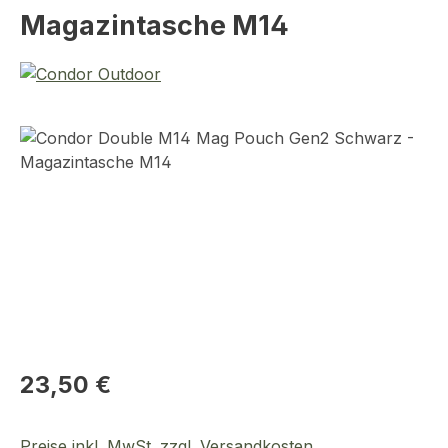
Magazintasche M14
Bildergalerie überspringen
Regulärer Preis:
23,50 €
Preise inkl. MwSt. zzgl. Versandkosten