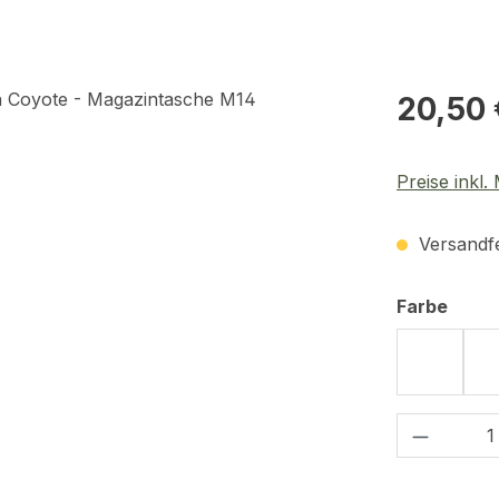
Regulärer Pr
20,50 
Preise inkl
Versandfer
ausw
Farbe
Schwar
Produkt