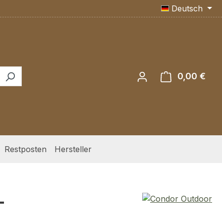
Deutsch
0,00 €
Ware
Restposten
Hersteller
-