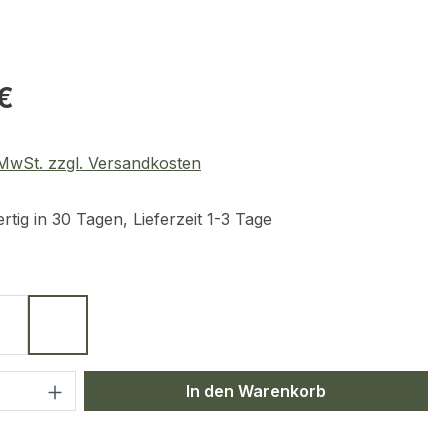
eis:
€
. MwSt. zzgl. Versandkosten
tig in 30 Tagen, Lieferzeit 1-3 Tage
ählen
z
Oliv
Coyote
 Anzahl: Gib den gewünschten Wert ein 
In den Warenkorb