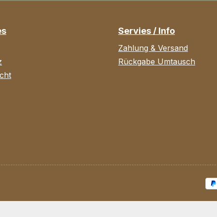
es
Servies / Info
Zahlung & Versand
z
Rückgabe Umtausch
cht