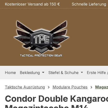
Kostenloser Versand ab 150 €
Schnelle Lieferung
m Hauptinhalt springen
Zur Suche springen
Zur Hauptnavigation springen
Home
Bekleidung
Stiefel & Schuhe
Erste Hilfe 
Taktische Ausrüstung
Modulare Pouches
Magaz
Condor Double Kangaro