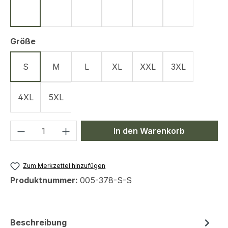
Schwarz
Oliv
Navy Blue
Graphit
Tan
Silbertan
auswählen
Größe
S
M
L
XL
XXL
3XL
4XL
5XL
Produkt Anzahl: Gib den gewünschten We
In den Warenkorb
Zum Merkzettel hinzufügen
Produktnummer:
005-378-S-S
Beschreibung