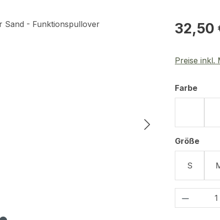
Regulärer Pr
32,50 
Preise inkl
ausw
Farbe
Schwar
ausw
Größe
S
Produkt