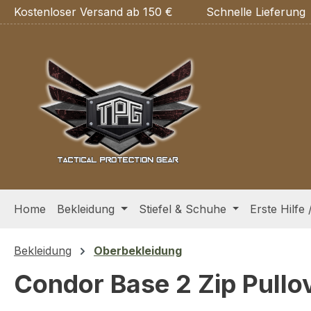
Kostenloser Versand ab 150 €
Schnelle Lieferung
m Hauptinhalt springen
Zur Suche springen
Zur Hauptnavigation springen
Home
Bekleidung
Stiefel & Schuhe
Erste Hilfe 
Bekleidung
Oberbekleidung
Condor Base 2 Zip Pullo