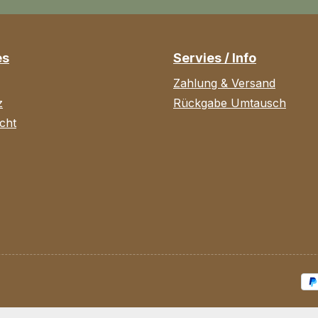
es
Servies / Info
Zahlung & Versand
z
Rückgabe Umtausch
cht