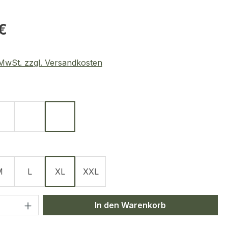
eis:
€
. MwSt. zzgl. Versandkosten
ählen
z
Oliv
Coyote
Sand
ählen
M
L
XL
XXL
 Anzahl: Gib den gewünschten Wert ein 
In den Warenkorb