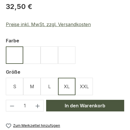
Regulärer Preis:
32,50 €
Preise inkl. MwSt. zzgl. Versandkosten
auswählen
Farbe
Schwarz
Oliv
Coyote
Sand
auswählen
Größe
S
M
L
XL
XXL
Produkt Anzahl: Gib den gewünschten We
In den Warenkorb
Zum Merkzettel hinzufügen