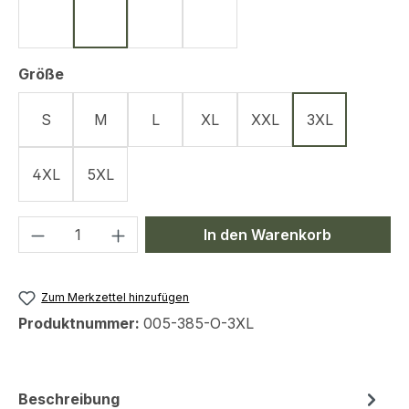
Schwarz
Oliv
Coyote
Navy Blue
auswählen
Größe
S
M
L
XL
XXL
3XL
4XL
5XL
Produkt Anzahl: Gib den gewünschten We
In den Warenkorb
Zum Merkzettel hinzufügen
Produktnummer:
005-385-O-3XL
Beschreibung