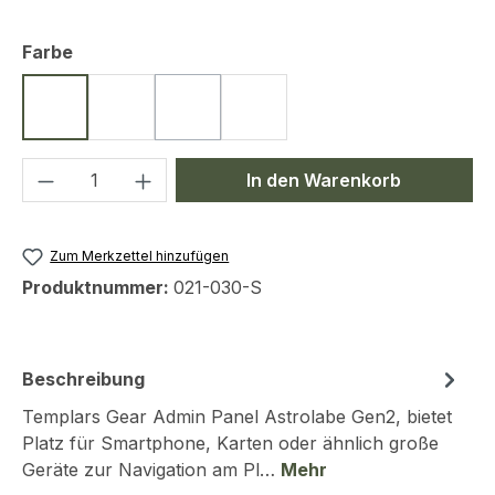
auswählen
Farbe
Schwarz
Coyote
Navy Blue
Ranger Green
(Diese Option ist zurzeit nicht verfügbar.)
Produkt Anzahl: Gib den gewünschten We
In den Warenkorb
Zum Merkzettel hinzufügen
Produktnummer:
021-030-S
Beschreibung
Templars Gear Admin Panel Astrolabe Gen2, bietet
Platz für Smartphone, Karten oder ähnlich große
Geräte zur Navigation am Pl…
Mehr