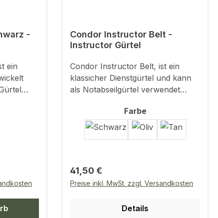
L/XL = 79 - 127cm
hwarz -
Condor Instructor Belt -
Instructor Gürtel
Condor Instructor Belt, ist ein
wickelt
klassicher Dienstgürtel und kann
als Notabseilgürtel verwendet
er Hose zu
werden. Die Schnalle besteht aus
wählen
auswählen
Farbe
akenklett
massivem Stahl.Details:Material:
ett
100% NylonHochwertiges, stabiles
werden und
MaterialStahl SchnalleMöglichkeit
gürtel an
als NotabseilgürtelGürtelbreite von
ca. 4cm)
4,5 cmGrößen: S (85-92 cm), M
Regulärer Preis:
41,50 €
t an der
(90-100 cm), L (105-125 cm)
rialGröße:
sandkosten
Preise inkl. MwSt. zzgl. Versandkosten
is ca.
rb
Details