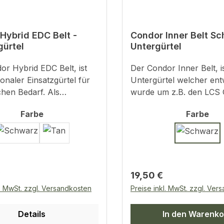
XL - 51,5" / 130,8cm
Hybrid EDC Belt -
Condor Inner Belt Sc
gürtel
Untergürtel
Der Condor Inner Belt, ist ein
ionaler Einsatzgürtel für
Untergürtel welcher ent
wurde um z.B. den LCS Gürtel
rsion zwischen dem
oder Tatical Belt an ein
auswählen
aus
Farbe
Farbe
 Gürtel und dem
befestigten.Durch den H
n Battelbelt
kann dieser an Flauschkl
Durch ein
Gürtelfläche befestigt 
enes Verhältnis von
hält so den Ausrüstugns
 und Komfort eignet er
der Stelle.Details:1,5" (
r Preis:
Regulärer Preis:
€
19,50 €
BreiteFlacher Hakenklet
. Durch die staible
OberflächeStabiles Mate
l. MwSt. zzgl. Versandkosten
Preise inkl. MwSt. zzgl. Ver
icht leicht
S (bis ca.106cm und L ( b
t sich ab. Zudem hält er
130cm)
Details
In den Warenko
r oder