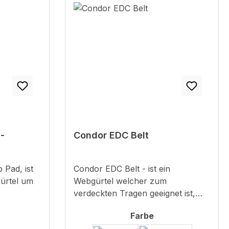
 -
Condor EDC Belt
 Pad, ist
Condor EDC Belt - ist ein
gürtel um
Webgürtel welcher zum
verdeckten Tragen geeignet ist,
iert
aber auch im zivilen Bereich einen
wählen
auswählen
Farbe
guten Eindruck macht.Das