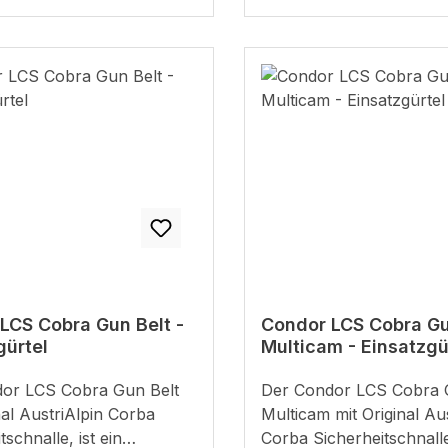
aschen stabil am
tails: Material: 100%
iges 1,5 Zoll
webeEchte COBRA
von Austrial Alpin
Zugfestigkeit)Drei
en zur Erhöhung der
Klettabschluss zum
des GürtelsStabil für
und EinsatztaschenMade
ößen: S -
abelle:S = Gesamtlänge
 Hüftumfang: 30" - 34"
LCS Cobra Gun Belt -
Condor LCS Cobra Gu
- 86 cm)M = Gesamtlänge
gürtel
Multicam - Einsatzgü
 Hüftumfang: 36" - 40"
- 102 cm)L = Gesamtlänge
Der Condor LCS Cobra Gun Belt
 Hüftumfang: 42" - 46"
nal AustriAlpin Corba
Multicam mit Original Au
- 114 cm)
tschnalle, ist ein
Corba Sicherheitschnalle, ist ein