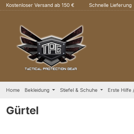
Kostenloser Versand ab 150 €
Schnelle Lieferung
m Hauptinhalt springen
Zur Suche springen
Zur Hauptnavigation springen
Home
Bekleidung
Stiefel & Schuhe
Erste Hilfe 
Gürtel