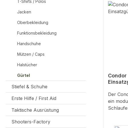
T-Shirts / Polos
Jacken
Oberbekleidung
Funktionsbekleidung
Handschuhe
Mützen / Caps
Halstücher
Condor 
Gürtel
Einsatz
Stiefel & Schuhe
Der Condo
Erste Hilfe / First Aid
ein modul
Schlaufe
Taktische Ausrüstung
Einsatzgürtel.Bei
Shooters-Factory
wurde da