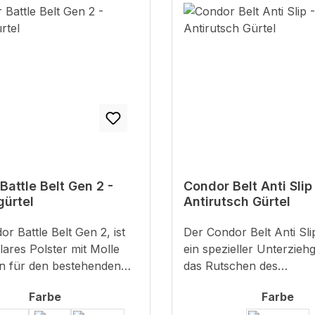
Battle Belt Gen 2 -
Condor Belt Anti Slip
gürtel
Antirutsch Gürtel
r Battle Belt Gen 2, ist
Der Condor Belt Anti Slip
ares Polster mit Molle
ein spezieller Unterzieh
n für den bestehenden
das Rutschen des
 der Genration 2
Ausrüstungsgürtel minim
auswählen
aus
Farbe
Farbe
s Gewicht deutlich
wird.Neben einer Geldämpfung für